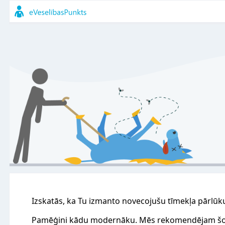
Izskatās, ka Tu izmanto novecojušu tīmekļa pārlūk
Pamēģini kādu modernāku. Mēs rekomendējam šo