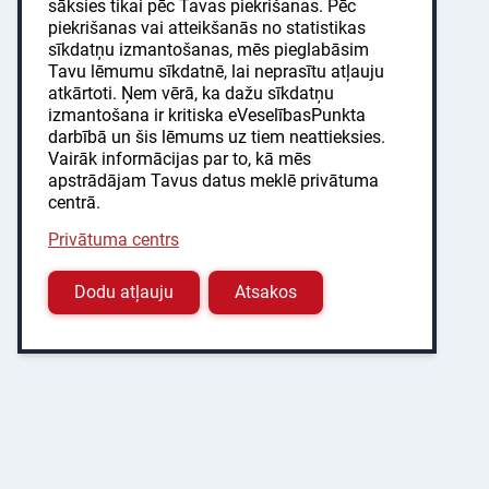
sāksies tikai pēc Tavas piekrišanas. Pēc
piekrišanas vai atteikšanās no statistikas
sīkdatņu izmantošanas, mēs pieglabāsim
Tavu lēmumu sīkdatnē, lai neprasītu atļauju
atkārtoti. Ņem vērā, ka dažu sīkdatņu
izmantošana ir kritiska eVeselībasPunkta
darbībā un šis lēmums uz tiem neattieksies.
Vairāk informācijas par to, kā mēs
apstrādājam Tavus datus meklē privātuma
centrā.
Privātuma centrs
Dodu atļauju
Atsakos